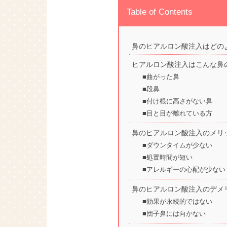
Table of Contents
鼻のヒアルロン酸注入はどの
ヒアルロン酸注入はこんな鼻
■曲がった鼻
■段鼻
■付け根に高さがない鼻
■目と目が離れている方
鼻のヒアルロン酸注入のメリ
■ダウンタイムが少ない
■処置時間が短い
■アレルギーの心配が少ない
鼻のヒアルロン酸注入のデメ
■効果が永続的ではない
■団子鼻には向かない