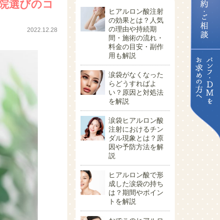
院選びのコ
ヒアルロン酸注射
の効果とは？人気
の理由や持続期
2022.12.28
間・施術の流れ・
料金の目安・副作
用も解説
涙袋がなくなった
らどうすればよ
い？原因と対処法
を解説
涙袋ヒアルロン酸
注射におけるチン
ダル現象とは？原
因や予防方法を解
説
ヒアルロン酸で形
成した涙袋の持ち
は？期間やポイン
トを解説