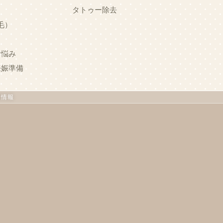
タトゥー除去
ス
毛）
お悩み
妊娠準備
用
情報