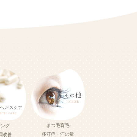
まつ毛育毛
ジング
多汗症・汗の量
調改善