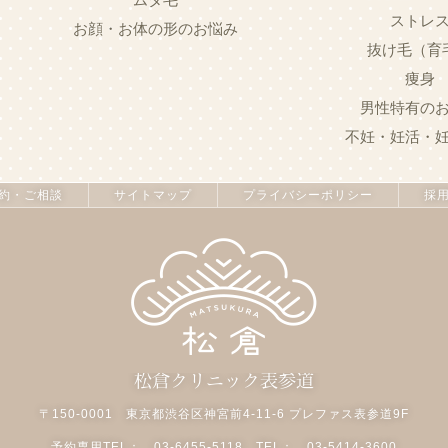
ムダ毛
ストレ
お顔・お体の形のお悩み
抜け毛（育
痩身
男性特有の
不妊・妊活・
約・
ご相談
サイト
マップ
プライバシー
ポリシー
採
松倉クリニック表参道
〒150-0001 東京都渋谷区神宮前4-11-6 プレファス表参道9F
予約専用TEL：
03-6455-5118
TEL：
03-5414-3600