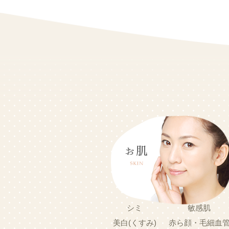
シミ
敏感肌
美白(くすみ)
赤ら顔・毛細血