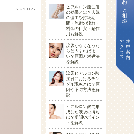
ヒアルロン酸注射
2024.03.25
の効果とは？人気
の理由や持続期
間・施術の流れ・
料金の目安・副作
用も解説
涙袋がなくなった
らどうすればよ
い？原因と対処法
を解説
涙袋ヒアルロン酸
注射におけるチン
ダル現象とは？原
因や予防方法を解
説
ヒアルロン酸で形
成した涙袋の持ち
は？期間やポイン
トを解説