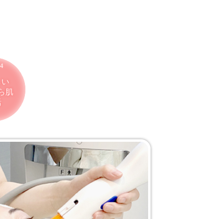
しい
ら肌
活