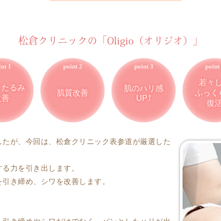
松倉クリニックの「Oligio（オリジオ）」
若々
・たるみ
肌のハリ感
肌質改善
ふっく
改善
UP⤴︎
復
したが、今回は、松倉クリニック表参道が厳選した
する力を引き出します。
を引き締め、シワを改善します。