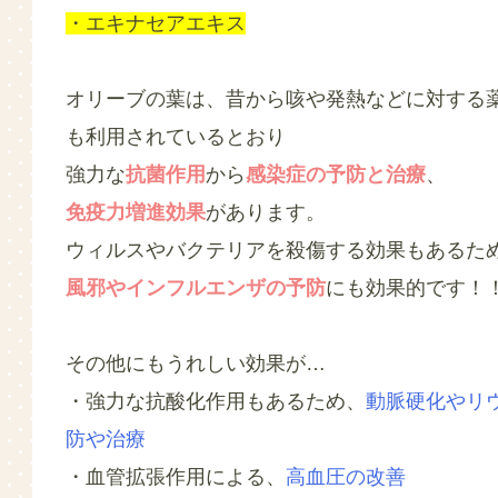
・エキナセアエキス
オリーブの葉は、昔から咳や発熱などに対する
も利用されているとおり
強力な
抗菌作用
から
感染症の予防と治療
、
免疫力増進効果
があります。
ウィルスやバクテリアを殺傷する効果もあるた
風邪やインフルエンザの予防
にも効果的です！
その他にもうれしい効果が…
・強力な抗酸化作用もあるため、
動脈硬化やリ
防や治療
・血管拡張作用による、
高血圧の改善