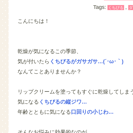
Tags:
,
くちびる
ダ
こんにちは！
乾燥が気になるこの季節、
気が付いたら
くちびるがガサガサ…(´･ω･｀)
なんてことありませんか？
リップクリームを塗ってもすぐに乾燥してしま
気になる
くちびるの縦ジワ…
年齢とともに気になる
口回りの小じわ…
そんなお悩みに効果的なのが、